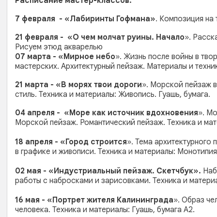
Расписание мастер-классов:
7 февраля - «Лабиринты Гофмана»
. Композиция на 
21 февраля - «О чем молчат руины. Начало
». Расск
Рисуем этюд акварелью
07 марта - «Мирное небо
». Жизнь после войны в тво
мастерских. Архитектурный пейзаж. Материалы и техник
21 марта - «В морях твои дороги
». Морской пейзаж в
стиль. Техника и материалы: Живопись. Гуашь, бумага.
04 апреля - «Море как источник вдохновения
». М
Морской пейзаж. Романтический пейзаж. Техника и мат
18 апреля - «Город строится
». Тема архитектурного 
в графике и живописи. Техника и материалы: Монотипия,
02 мая - «Индустриальный пейзаж. Скетчбук».
Набр
работы с набросками и зарисовками. Техника и материа
16 мая - «Портрет жителя Калининграда
». Образ че
человека. Техника и материалы: Гуашь, бумага А2.