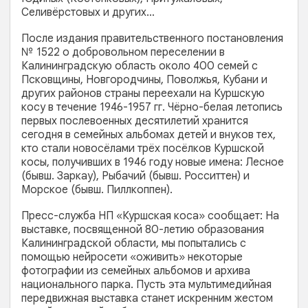
Селивёрстовых и других…
После издания правительственного постановления
№ 1522 о добровольном переселении в
Калининградскую область около 400 семей с
Псковщины, Новгородчины, Поволжья, Кубани и
других районов страны переехали на Куршскую
косу в течение 1946-1957 гг. Чёрно-белая летопись
первых послевоенных десятилетий хранится
сегодня в семейных альбомах детей и внуков тех,
кто стали новосёлами трёх посёлков Куршской
косы, получивших в 1946 году новые имена: Лесноe
(бывш. Заркау), Рыбачий (бывш. Росситтен) и
Морское (бывш. Пиллкоппен).
Пресс-служба НП «Куршская коса» сообщает: На
выставке, посвященной 80-летию образования
Калининградской области, мы попытались с
помощью нейросети «оживить» некоторые
фотографии из семейных альбомов и архива
национального парка. Пусть эта мультимедийная
передвижная выставка станет искренним жестом