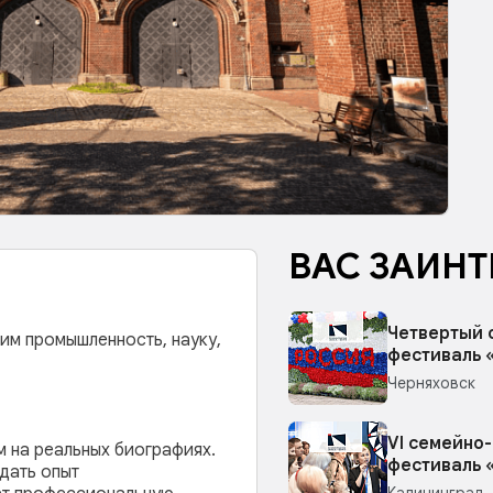
ВАС ЗАИНТ
Четвертый 
им промышленность, науку,
фестиваль 
Черняховск
VI семейно
 на реальных биографиях.
фестиваль 
дать опыт
Калининград