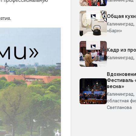
ует профессиональную
Общая кухн
ятия.
Калининград,
«Барн»
Кадр из про
Калининград,
Вдохновени
Фестиваль 
весна»
Калининград,
областная фи
Светланова