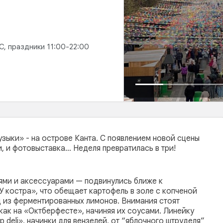
ВС, праздники 11:00-22:00
зыки» - на острове Канта. С появлением новой сцены
, и фотовыставка… Неделя превратилась в три!
иями и аксессуарами — подвинулись ближе к
У костра», что обещает картофель в золе с копченой
д из ферментированных лимонов. Внимания стоят
как на «Октберфесте», начиняя их соусами. Линейку
 deli», начинки для вензелей, от “яблочного штруделя”