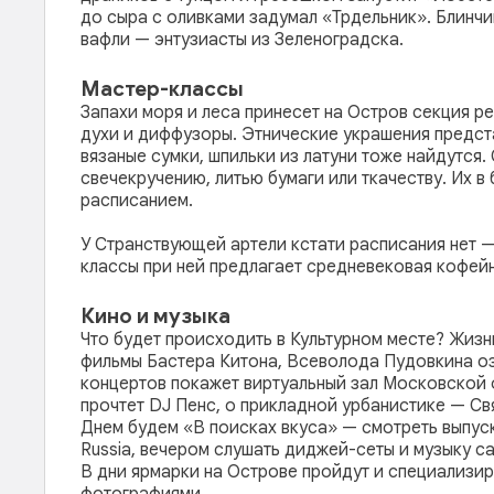
до сыра с оливками задумал «Трдельник». Блинчи
вафли — энтузиасты из Зеленоградска.
Мастер-классы
Запахи моря и леса принесет на Остров секция р
духи и диффузоры. Этнические украшения предст
вязаные сумки, шпильки из латуни тоже найдутся
свечекручению, литью бумаги или ткачеству. Их в
расписанием.
У Странствующей артели кстати расписания нет —
классы при ней предлагает средневековая кофейн
Кино и музыка
Что будет происходить в Культурном месте? Жизнь
фильмы Бастера Китона, Всеволода Пудовкина оз
концертов покажет виртуальный зал Московской 
прочтет DJ Пенс, о прикладной урбанистике — Св
Днем будем «В поисках вкуса» — смотреть выпус
Russia, вечером слушать диджей-сеты и музыку с
В дни ярмарки на Острове пройдут и специализир