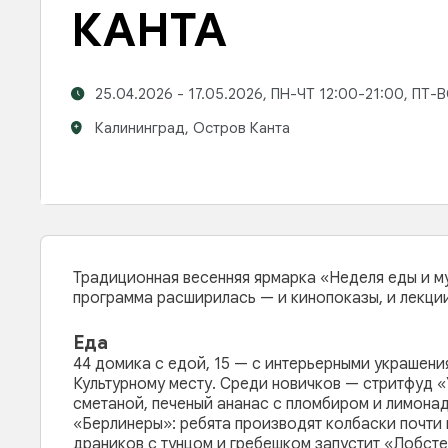
КАНТА
25.04.2026 - 17.05.2026, ПН-ЧТ 12:00-21:00, ПТ-
Калининград,
Остров Канта
Традиционная весенняя ярмарка «Неделя еды и му
программа расширилась — и кинопоказы, и лекции
Еда
44 домика с едой, 15 — с интерьерными украшен
Культурному месту. Среди новичков — стритфуд «
сметаной, печеный ананас с пломбиром и лимона
«Берлинеры»: ребята производят колбаски почти 
драников с тунцом и гребешком запустит «Лобстер