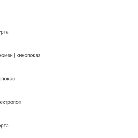
ерта
номен | кинопоказ
опоказ
лектропоп
ерта