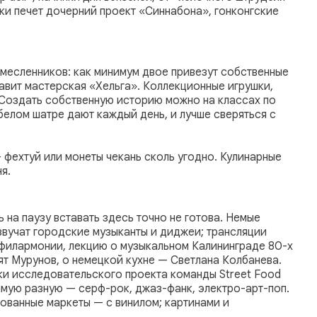
ки печет дочерний проект «Синнабона», гонконгские
емесленников: как минимум двое привезут собственные
авит мастерская «Хельга». Коллекционные игрушки,
. Создать собственную историю можно на классах по
 белом шатре дают каждый день, и лучше сверяться с
 фехтуй или монеты чекань сколь угодно. Кулинарные
я.
 на паузу вставать здесь точно не готова. Немые
вучат городские музыканты и диджеи; трансляции
филармонии, лекцию о музыкальном Калининграде 80-х
ят Мурунов, о немецкой кухне — Светлана Колбанева.
ки исследовательского проекта команды Street Food
амую разную — серф-рок, джаз-фанк, электро-арт-поп.
ованные маркеты — с винилом; картинами и