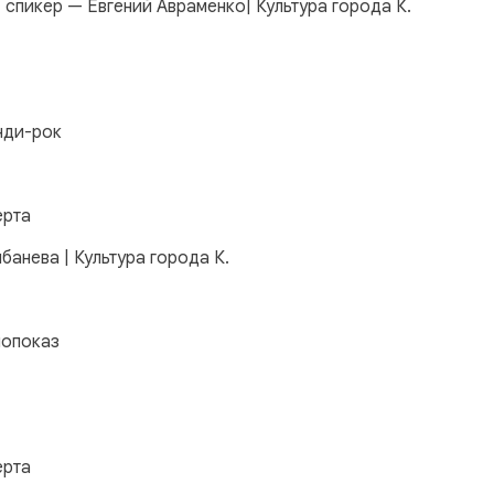
 спикер — Евгений Авраменко| Культура города К.
инди-рок
ерта
лбанева | Культура города К.
инопоказ
ерта