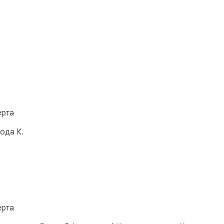
м
ерта
ода К.
ерта